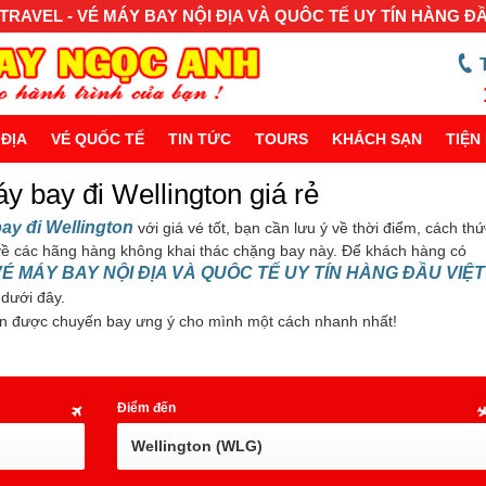
RAVEL - VÉ MÁY BAY NỘI ĐỊA VÀ QUÔC TẾ UY TÍN HÀNG Đ
 ĐỊA
VÉ QUỐC TẾ
TIN TỨC
TOURS
KHÁCH SẠN
TIỆN 
y bay đi Wellington giá rẻ
ay đi Wellington
với giá vé tốt, bạn cần lưu ý về thời điểm, cách thứ
ề các hãng hàng không khai thác chặng bay này. Để khách hàng có
VÉ MÁY BAY NỘI ĐỊA VÀ QUÔC TẾ UY TÍN HÀNG ĐẦU VIỆT
 dưới đây.
n được chuyến bay ưng ý cho mình một cách nhanh nhất!
Điểm đến
Wellington (WLG)