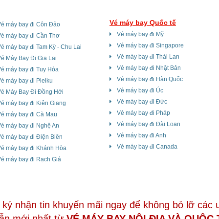
Vé máy bay Quốc tế
Vé máy bay đi Côn Đảo
Vé máy bay đi Mỹ
Vé máy bay đi Cần Thơ
Vé máy bay đi Singapore
é máy bay đi Tam Kỳ - Chu Lai
Vé máy bay đi Thái Lan
é Máy Bay Đi Gia Lai
Vé máy bay đi Nhật Bản
é máy bay đi Tuy Hòa
Vé máy bay đi Hàn Quốc
é máy bay đi Pleiku
Vé máy bay đi Úc
Vé Máy Bay Đi Đồng Hới
Vé máy bay đi Đức
é máy bay đi Kiên Giang
Vé máy bay đi Pháp
Vé máy bay đi Cà Mau
Vé máy bay đi Đài Loan
Vé máy bay đi Nghệ An
Vé máy bay đi Anh
é máy bay đi Điện Biên
Vé máy bay đi Canada
Vé máy bay đi Khánh Hòa
é máy bay đi Rạch Giá
ký nhận tin khuyến mãi ngay để không bỏ lỡ các 
ẫn mới nhất từ
VÉ MÁY BAY NỘI ĐỊA VÀ QUÔC 