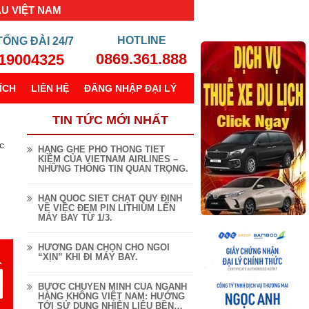
ẦU VIỆT NAM
TỔNG ĐÀI
24/7
0869.361.888
19004325
ÍCH
LIÊN HỆ
ĐĂNG NHẬP ĐẠI LÝ
TIN TỨC MỚI NHẤT
c
HẠNG GHẾ PHỔ THÔNG TIẾT
KIỆM CỦA VIETNAM AIRLINES –
NHỮNG THÔNG TIN QUAN TRỌNG.
HÀN QUỐC SIẾT CHẶT QUY ĐỊNH
VỀ VIỆC ĐEM PIN LITHIUM LÊN
MÁY BAY TỪ 1/3.
HƯỚNG DẪN CHỌN CHỖ NGỒI
“XỊN” KHI ĐI MÁY BAY.
BƯỚC CHUYỂN MÌNH CỦA NGÀNH
HÀNG KHÔNG VIỆT NAM: HƯỚNG
TỚI SỬ DỤNG NHIÊN LIỆU BỀN