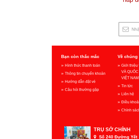
Bạn còn thắc mắc
Về chúng 
Hình thức thanh toán
Giới thiệ
VÀ QUÔC 
Thông tin chuyển khoản
VIỆT NAM
Hướng dẫn đặt vé
Tin tức
Câu hỏi thường gặp
Liên hệ
Điều khoả
Chính sác
TRỤ SỞ CHÍNH
Số 240 Đường Yết K