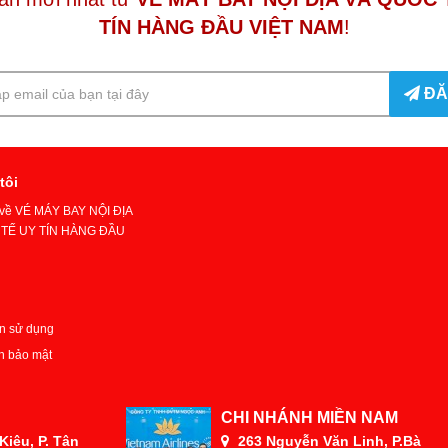
TÍN HÀNG ĐẦU VIỆT NAM
!
ĐĂ
tôi
u về VÉ MÁY BAY NỘI ĐỊA
TẾ UY TÍN HÀNG ĐẦU
n sử dụng
h bảo mật
CHI NHÁNH MIỀN NAM
iêu, P. Tân
263 Nguyễn Văn Linh, P.Bà