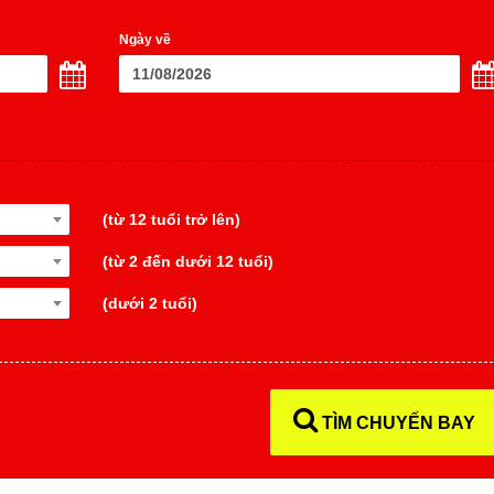
Ngày về
(từ 12 tuổi trở lên)
(từ 2 đến dưới 12 tuổi)
(dưới 2 tuổi)
TÌM CHUYẾN BAY