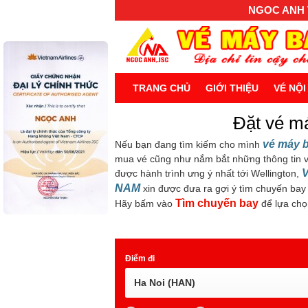
NGOC ANH T
TRANG CHỦ
GIỚI THIỆU
VÉ NỘI
Đặt vé má
vé máy b
Nếu bạn đang tìm kiếm cho mình
mua vé cũng như nắm bắt những thông tin v
được hành trình ưng ý nhất tới Wellington,
NAM
xin được đưa ra gợi ý tìm chuyến bay
Tìm chuyến bay
Hãy bấm vào
để lựa chọ
Điểm đi
Ha Noi (HAN)