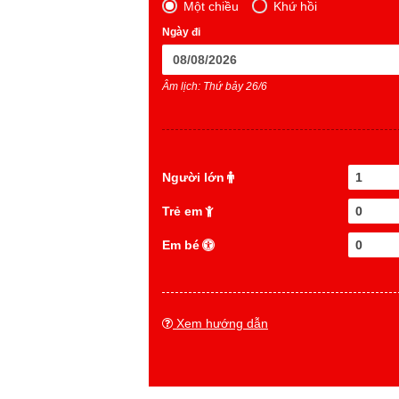
Một chiều
Khứ hồi
Ngày đi
Âm lịch: Thứ bảy 26/6
Người lớn
1
Trẻ em
0
Em bé
0
Xem hướng dẫn