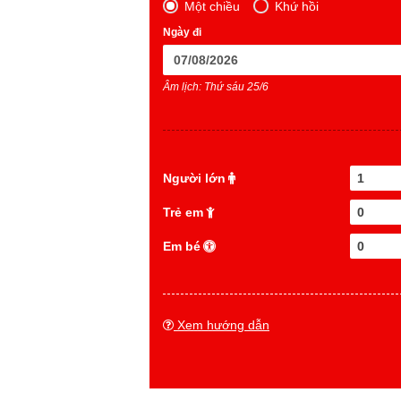
Một chiều
Khứ hồi
Ngày đi
Âm lịch: Thứ sáu 25/6
Người lớn
1
Trẻ em
0
Em bé
0
Xem hướng dẫn