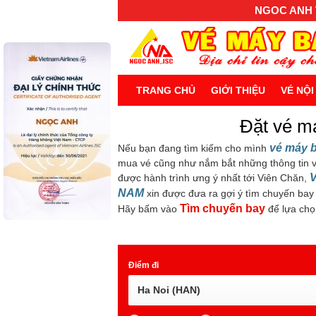
NGOC ANH T
TRANG CHỦ
GIỚI THIỆU
VÉ NỘI
Đặt vé má
vé máy b
Nếu bạn đang tìm kiếm cho mình
mua vé cũng như nắm bắt những thông tin v
được hành trình ưng ý nhất tới Viên Chăn,
NAM
xin được đưa ra gợi ý tìm chuyến bay
Tìm chuyến bay
Hãy bấm vào
để lựa chọ
Điểm đi
Ha Noi (HAN)