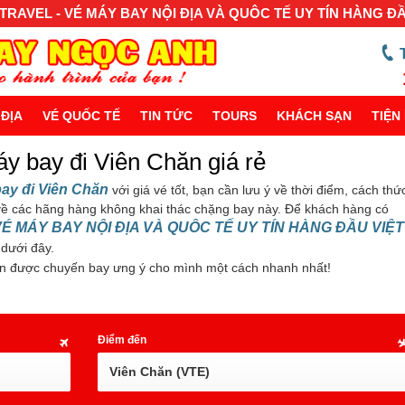
RAVEL - VÉ MÁY BAY NỘI ĐỊA VÀ QUÔC TẾ UY TÍN HÀNG Đ
 ĐỊA
VÉ QUỐC TẾ
TIN TỨC
TOURS
KHÁCH SẠN
TIỆN 
y bay đi Viên Chăn giá rẻ
ay đi Viên Chăn
với giá vé tốt, bạn cần lưu ý về thời điểm, cách thứ
ề các hãng hàng không khai thác chặng bay này. Để khách hàng có
VÉ MÁY BAY NỘI ĐỊA VÀ QUÔC TẾ UY TÍN HÀNG ĐẦU VIỆT
 dưới đây.
n được chuyến bay ưng ý cho mình một cách nhanh nhất!
Điểm đến
Viên Chăn (VTE)