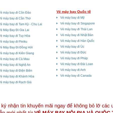
Vé máy bay Quốc tế
Vé máy bay đi Côn Đảo
Vé máy bay đi Mỹ
Vé máy bay đi Cần Thơ
Vé máy bay đi Singapore
é máy bay đi Tam Kỳ - Chu Lai
Vé máy bay đi Thái Lan
é Máy Bay Đi Gia Lai
Vé máy bay đi Nhật Bản
é máy bay đi Tuy Hòa
Vé máy bay đi Hàn Quốc
é máy bay đi Pleiku
Vé máy bay đi Úc
Vé Máy Bay Đi Đồng Hới
Vé máy bay đi Đức
é máy bay đi Kiên Giang
Vé máy bay đi Pháp
Vé máy bay đi Cà Mau
Vé máy bay đi Đài Loan
Vé máy bay đi Nghệ An
Vé máy bay đi Anh
é máy bay đi Điện Biên
Vé máy bay đi Canada
Vé máy bay đi Khánh Hòa
é máy bay đi Rạch Giá
ký nhận tin khuyến mãi ngay để không bỏ lỡ các 
ẫn mới nhất từ
VÉ MÁY BAY NỘI ĐỊA VÀ QUÔC 