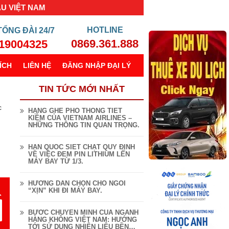
ẦU VIỆT NAM
TỔNG ĐÀI
24/7
0869.361.888
19004325
ÍCH
LIÊN HỆ
ĐĂNG NHẬP ĐẠI LÝ
TIN TỨC MỚI NHẤT
c
HẠNG GHẾ PHỔ THÔNG TIẾT
KIỆM CỦA VIETNAM AIRLINES –
NHỮNG THÔNG TIN QUAN TRỌNG.
HÀN QUỐC SIẾT CHẶT QUY ĐỊNH
VỀ VIỆC ĐEM PIN LITHIUM LÊN
MÁY BAY TỪ 1/3.
HƯỚNG DẪN CHỌN CHỖ NGỒI
“XỊN” KHI ĐI MÁY BAY.
BƯỚC CHUYỂN MÌNH CỦA NGÀNH
HÀNG KHÔNG VIỆT NAM: HƯỚNG
TỚI SỬ DỤNG NHIÊN LIỆU BỀN