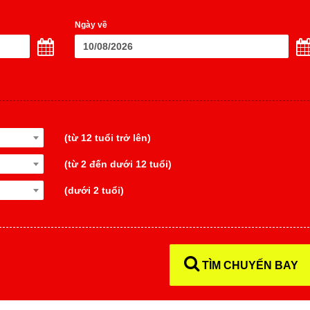
Ngày về
(từ 12 tuổi trở lên)
(từ 2 đến dưới 12 tuổi)
(dưới 2 tuổi)
TÌM CHUYẾN BAY