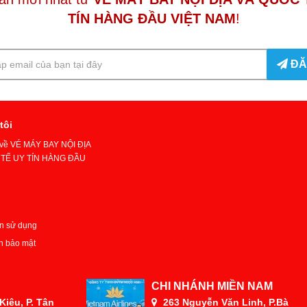
TÍN HÀNG ĐẦU VIỆT NAM
!
ĐĂ
tôi
u về VÉ MÁY BAY NỘI ĐỊA
TẾ UY TÍN HÀNG ĐẦU
n sử dụng
h bảo mật
CHI NHÁNH MIỀN NAM
iêu, P. Tân
263 Nguyễn Văn Linh, P.Bà