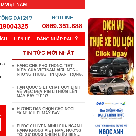
ẦU VIỆT NAM
TỔNG ĐÀI
24/7
0869.361.888
19004325
ÍCH
LIÊN HỆ
ĐĂNG NHẬP ĐẠI LÝ
TIN TỨC MỚI NHẤT
mua
HẠNG GHẾ PHỔ THÔNG TIẾT
KIỆM CỦA VIETNAM AIRLINES –
NHỮNG THÔNG TIN QUAN TRỌNG.
in
HÀN QUỐC SIẾT CHẶT QUY ĐỊNH
VỀ VIỆC ĐEM PIN LITHIUM LÊN
MÁY BAY TỪ 1/3.
HƯỚNG DẪN CHỌN CHỖ NGỒI
“XỊN” KHI ĐI MÁY BAY.
BƯỚC CHUYỂN MÌNH CỦA NGÀNH
HÀNG KHÔNG VIỆT NAM: HƯỚNG
TỚI SỬ DỤNG NHIÊN LIỆU BỀN