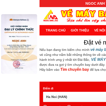
NGOC ANH T
TRANG CHỦ
GIỚI THIỆU
VÉ NỘI
Đặt vé m
vé máy b
Nếu bạn đang tìm kiếm cho mình
vé cũng như nắm bắt những thông tin về cá
VÉ MÁY
hành trình ưng ý nhất tới Đài Bắc,
được đưa ra gợi ý tìm chuyến bay dưới đây.
Tìm chuyến bay
Hãy bấm vào
để lựa chọ
Điểm đi
Ha Noi (HAN)