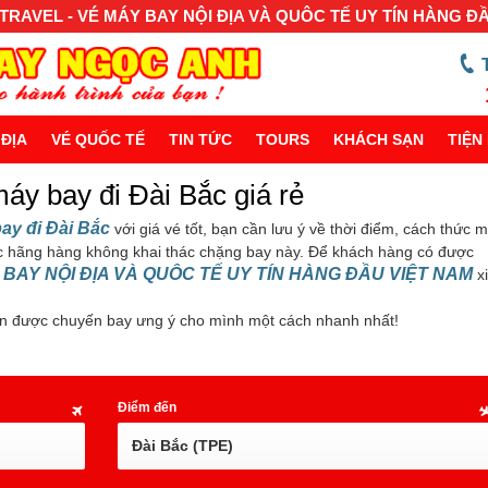
RAVEL - VÉ MÁY BAY NỘI ĐỊA VÀ QUÔC TẾ UY TÍN HÀNG Đ
 ĐỊA
VÉ QUỐC TẾ
TIN TỨC
TOURS
KHÁCH SẠN
TIỆN 
áy bay đi Đài Bắc giá rẻ
ay đi Đài Bắc
với giá vé tốt, bạn cần lưu ý về thời điểm, cách thức 
c hãng hàng không khai thác chặng bay này. Để khách hàng có được
 BAY NỘI ĐỊA VÀ QUÔC TẾ UY TÍN HÀNG ĐẦU VIỆT NAM
x
n được chuyến bay ưng ý cho mình một cách nhanh nhất!
Điểm đến
Đài Bắc (TPE)