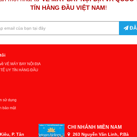
TÍN HÀNG ĐẦU VIỆT NAM
!
ĐĂ
tôi
u về VÉ MÁY BAY NỘI ĐỊA
TẾ UY TÍN HÀNG ĐẦU
n sử dụng
h bảo mật
CHI NHÁNH MIỀN NAM
iêu, P. Tân
263 Nguyễn Văn Linh, P.Bà