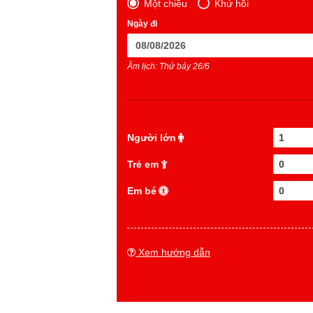
Một chiều
Khứ hồi
Ngày đi
Âm lịch: Thứ bảy 26/6
Người lớn
1
Trẻ em
0
Em bé
0
Xem hướng dẫn