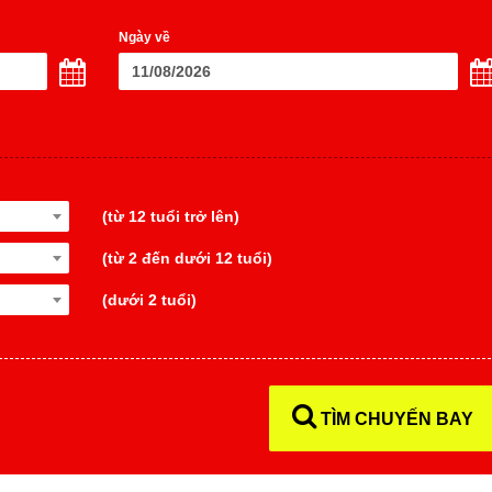
Ngày về
(từ 12 tuổi trở lên)
(từ 2 đến dưới 12 tuổi)
(dưới 2 tuổi)
TÌM CHUYẾN BAY