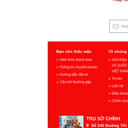
Bạn còn thắc mắc
Về chúng 
Hình thức thanh toán
Giới thiệ
VÀ QUÔC 
Thông tin chuyển khoản
VIỆT NAM
Hướng dẫn đặt vé
Tin tức
Câu hỏi thường gặp
Liên hệ
Điều khoả
Chính sác
TRỤ SỞ CHÍNH
Số 240 Đường Yết K