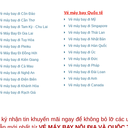
Vé máy bay Quốc tế
Vé máy bay đi Côn Đảo
Vé máy bay đi Mỹ
Vé máy bay đi Cần Thơ
Vé máy bay đi Singapore
é máy bay đi Tam Kỳ - Chu Lai
Vé máy bay đi Thái Lan
é Máy Bay Đi Gia Lai
Vé máy bay đi Nhật Bản
é máy bay đi Tuy Hòa
Vé máy bay đi Hàn Quốc
é máy bay đi Pleiku
Vé máy bay đi Úc
Vé Máy Bay Đi Đồng Hới
Vé máy bay đi Đức
é máy bay đi Kiên Giang
Vé máy bay đi Pháp
Vé máy bay đi Cà Mau
Vé máy bay đi Đài Loan
Vé máy bay đi Nghệ An
Vé máy bay đi Anh
é máy bay đi Điện Biên
Vé máy bay đi Canada
Vé máy bay đi Khánh Hòa
é máy bay đi Rạch Giá
ký nhận tin khuyến mãi ngay để không bỏ lỡ các 
ẫn mới nhất từ
VÉ MÁY BAY NỘI ĐỊA VÀ QUÔC 