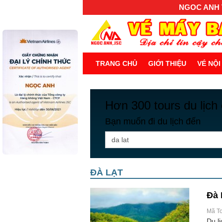
NGOC ANH T
TRANG CHỦ
GIỚI THIỆU
VÉ NỘI
Hơn 300 tours du lịch
Bạn muốn đi du lịch đến
ĐÀ LẠT
Đà 
Mã T
Du lị