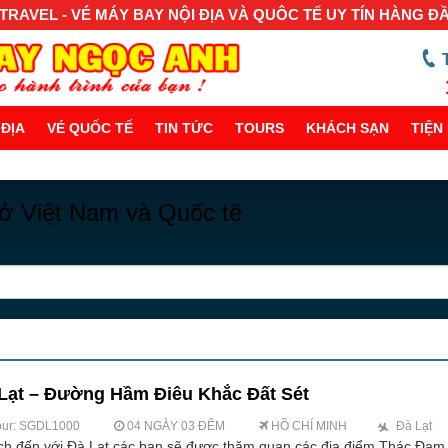
RAVEL - VÉ MÁY BAY NỘI ĐỊA VÀ QUÔC TẾ UY TÍN HÀNG Đ
 ĐỊA
VÉ QUỐC TẾ
TIN TỨC
TOURS
KHÁCH SẠN
TIỆN 
 ở Việt Nam và Quốc tế
Lạt – Đường Hầm Điêu Khắc Đất Sét
our: SGDL1000
04 NGÀY 03 ĐÊM
HỒ CHÍ MINH
Đà Lạt
ch đến với Đà Lạt các bạn sẽ được thăm quan các địa điểm Thác Đam B’ri,