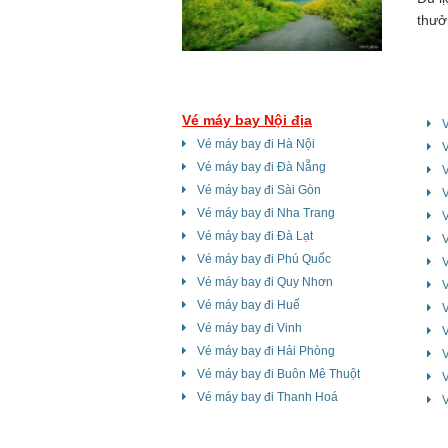
thưở
Hươn
hồ D
Vé máy bay Nội địa
Vé máy bay đi Hà Nội
Vé máy bay đi Đà Nẵng
V
Vé máy bay đi Sài Gòn
V
Vé máy bay đi Nha Trang
V
Vé máy bay đi Đà Lạt
V
Vé máy bay đi Phú Quốc
Vé máy bay đi Quy Nhơn
V
Vé máy bay đi Huế
Vé máy bay đi Vinh
Vé máy bay đi Hải Phòng
V
Vé máy bay đi Buôn Mê Thuột
Vé máy bay đi Thanh Hoá
V