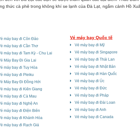
ng thức cà phê trong không khí se lạnh của Đà Lạt, ngắm cảnh Hồ Xu
g về đêm,Núi Langbiang – Nóc nhà Tây Nguyên, ngắm toàn cảnh núi 
ankia,
Vé máy bay Quốc tế
Vé máy bay đi Côn Đảo
Vé máy bay đi Mỹ
Vé máy bay đi Cần Thơ
Vé máy bay đi Singapore
é máy bay đi Tam Kỳ - Chu Lai
Vé máy bay đi Thái Lan
é Máy Bay Đi Gia Lai
Vé máy bay đi Nhật Bản
é máy bay đi Tuy Hòa
Vé máy bay đi Hàn Quốc
é máy bay đi Pleiku
Vé máy bay đi Úc
Vé Máy Bay Đi Đồng Hới
Vé máy bay đi Đức
é máy bay đi Kiên Giang
Vé máy bay đi Pháp
Vé máy bay đi Cà Mau
Vé máy bay đi Đài Loan
Vé máy bay đi Nghệ An
Vé máy bay đi Anh
é máy bay đi Điện Biên
Vé máy bay đi Canada
Vé máy bay đi Khánh Hòa
é máy bay đi Rạch Giá