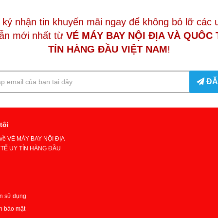
ký nhận tin khuyến mãi ngay để không bỏ lỡ các 
ẫn mới nhất từ
VÉ MÁY BAY NỘI ĐỊA VÀ QUÔC 
TÍN HÀNG ĐẦU VIỆT NAM
!
ĐĂ
tôi
u về VÉ MÁY BAY NỘI ĐỊA
TẾ UY TÍN HÀNG ĐẦU
n sử dụng
h bảo mật