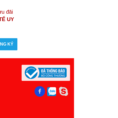
ưu đãi
TẾ UY
NG KÝ