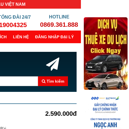
ẦU VIỆT NAM
TỔNG ĐÀI
24/7
0869.361.888
19004325
ÍCH
LIÊN HỆ
ĐĂNG NHẬP ĐẠI LÝ
Tìm kiếm
2.590.000đ