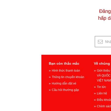
Đăng 
hấp d
Bạn còn thắc mắc
Về chúng 
Hình thức thanh toán
Giới thiệ
VÀ QUÔC 
Thông tin chuyển khoản
VIỆT NAM
Hướng dẫn đặt vé
Tin tức
Câu hỏi thường gặp
Liên hệ
Điều khoả
Chính sác